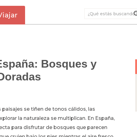
Viajar
España: Bosques y
 Doradas
 paisajes se tiñen de tonos cálidos, las
plorar la naturaleza se multiplican. En España,
ecta para disfrutar de bosques que parecen
ue crujen bajo los pies mientras el aire fresco