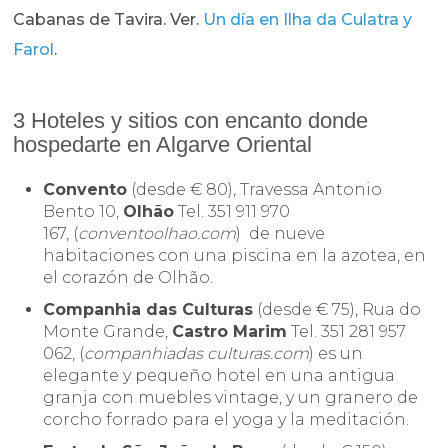
Cabanas de Tavira. Ver.
Un día en Ilha da Culatra y
Farol
.
3 Hoteles y sitios con encanto donde
hospedarte en Algarve Oriental
Convento
(desde € 80), Travessa Antonio
Bento 10,
Olhão
Tel. 351 911 970
167, (
conventoolhao.com
) de nueve
habitaciones con una piscina en la azotea, en
el corazón de Olhão.
Companhia das Culturas
(desde € 75), Rua do
Monte Grande,
Castro Marim
Tel. 351 281 957
062, (
companhiadas culturas.com
) es un
elegante y pequeño hotel en una antigua
granja con muebles vintage, y un granero de
corcho forrado para el yoga y la meditación.