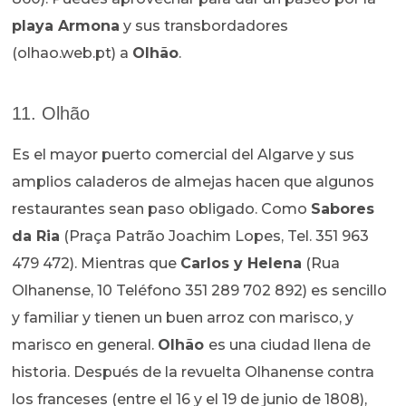
playa Armona
y sus transbordadores
(olhao.web.pt) a
Olhão
.
11. Olhão
Es el mayor puerto comercial del Algarve y sus
amplios caladeros de almejas hacen que algunos
restaurantes sean paso obligado. Como
Sabores
da Ria
(Praça Patrão Joachim Lopes, Tel. 351 963
479 472). Mientras que
Carlos y Helena
(Rua
Olhanense, 10 Teléfono 351 289 702 892) es sencillo
y familiar y tienen un buen arroz con marisco, y
marisco en general.
Olhão
es una ciudad llena de
historia. Después de la revuelta Olhanense contra
los franceses (entre el 16 y el 19 de junio de 1808),