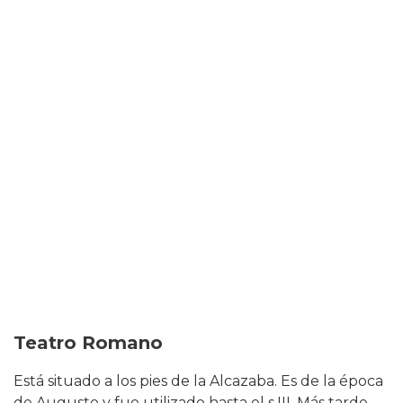
Teatro Romano
Está situado a los pies de la Alcazaba. Es de la época
de Augusto y fue utilizado hasta el s.III. Más tarde,