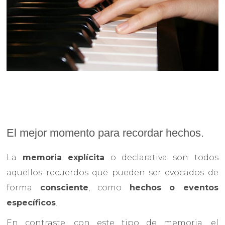
El mejor momento para recordar hechos.
La
memoria explícita
o declarativa son todos
aquellos recuerdos que pueden ser evocados de
forma
consciente
, como
hechos o eventos
específicos
.
En contraste, con este tipo de memoria, el