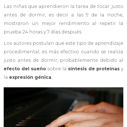
Las niñas que aprendieron la tarea de tocar justo
antes de dormir, es decir a las 9 de la noche,
mostraron un mejor rendimiento al repetir la
prueba 24 horas y 7 días después.
Los autores postulan que este tipo de aprendizaje
procedimental, es más efectivo cuando se realiza
justo antes de dormir, probablemente debido al
efecto del sueño
sobre la
síntesis de proteínas
y
la
expresión génica
.