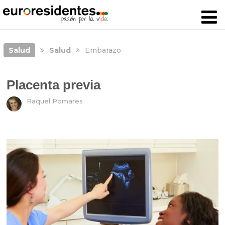
Salud
Salud
Embarazo
Placenta previa
Raquel Pomares