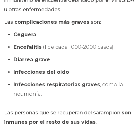
inmunitario se encuentra debilitado por el VIH/SIDA
u otras enfermedades.
Las
complicaciones más graves
son:
C
eguera
E
ncefalitis
(1 de cada 1000-2000 casos),
Diarrea grave
I
nfecciones del oído
Infecciones respiratorias graves
, como la
neumonía.
Las personas que se recuperan del sarampión
son
inmunes por el resto de sus vidas
.