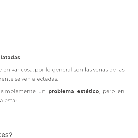
ilatadas
.
en varicosa, por lo general son las venas de las
ente se ven afectadas.
on simplemente un
problema estético
, pero en
alestar.
ices?