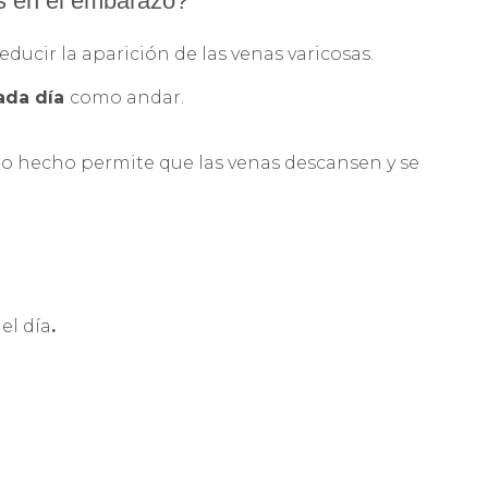
es en el embarazo?
ucir la aparición de las venas varicosas.
ada día
como andar.
llo hecho permite que las venas descansen y se
el día
.