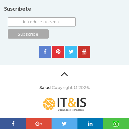
Suscríbete
Salud
Copyright © 2026.
ItyIs Siglo XXI
|
Euroresidentes
|
Principios generales
(usuarios y equipo)
|
Aviso legal
| España