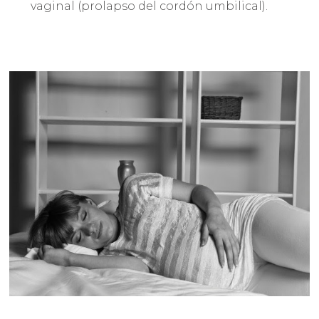
vaginal (prolapso del cordón umbilical).