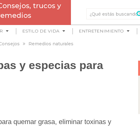
Consejos, trucos y
remedios
R
ESTILO DE VIDA
ENTRETENIMIENTO
Consejos
Remedios naturales
bas y especias para
para quemar grasa, eliminar toxinas y