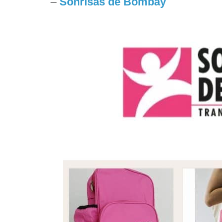
–
Sonrisas de Bombay