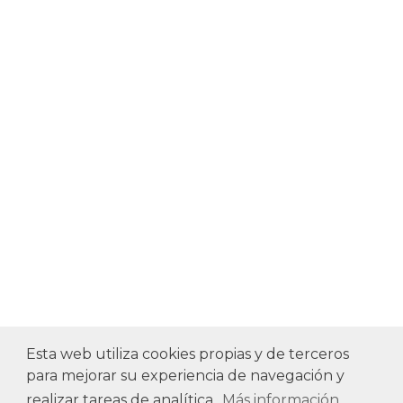
Esta web utiliza cookies propias y de terceros
ItyIs Siglo XXI
|
Euroresidentes
| España,
para mejorar su experiencia de navegación y
Spain
realizar tareas de analítica.
Más información