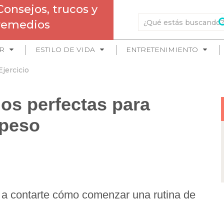
Consejos, trucos y
remedios
R
ESTILO DE VIDA
ENTRETENIMIENTO
Ejercicio
ios perfectas para
epeso
a contarte cómo comenzar una rutina de