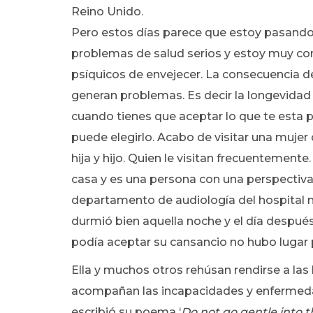
Reino Unido.
Pero estos días parece que estoy pasando
problemas de salud serios y estoy muy con
psíquicos de envejecer. La consecuencia d
generan problemas. Es decir la longevidad n
cuando tienes que aceptar lo que te esta p
puede elegirlo. Acabo de visitar una mujer 
hija y hijo. Quien le visitan frecuentemente
casa y es una persona con una perspectiva 
departamento de audiología del hospital 
durmió bien aquella noche y el día después
podía aceptar su cansancio no hubo lugar pa
Ella y muchos otros rehúsan rendirse a la
acompañan las incapacidades y enfermeda
escribió su poema ‘
Do not go gentle into 