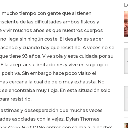
L
 mucho tiempo con gente que si tienen
sciente de las dificultades ambos físicos y
e vivir muchos años es que nuestros cuerpos
o llega sin ningún coste. El desafío es saber
asando y cuando hay que resistirlo. A veces no se
que tiene 93 años. Vive sola y esta cuidada por su
. Ella aceptar su limitaciones y vive en su propio
positiva. Sin embargo hace poco visito el
mas cercana la cual de dejo muy exhausta. No
 se encontraba muy floja. En esta situación solo
ra resistirlo.
s lastimas y desesperación que muchas veces
des asociadas con la vejez. Dylan Thomas
that Good Night’
(No entres con calma a la noche’