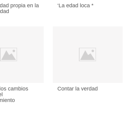
idad propia en la
‘La edad loca *
edad
 los cambios
Contar la verdad
el
miento