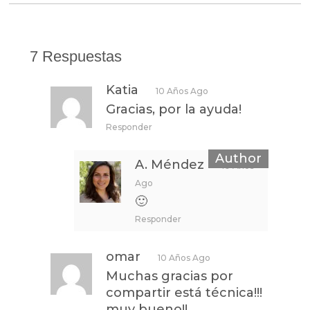
7 Respuestas
Katia
10 Años Ago
Gracias, por la ayuda!
Responder
A. Méndez
10 Años
Ago
🙂
Responder
omar
10 Años Ago
Muchas gracias por
compartir está técnica!!!
muy bueno!!