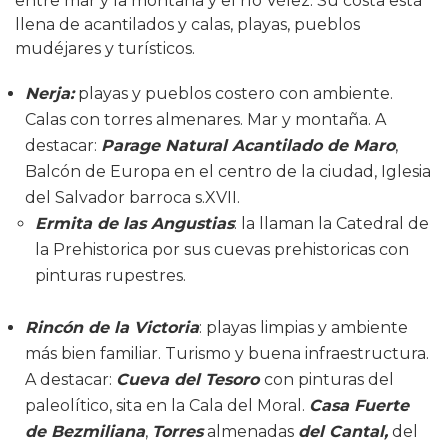
entre mar y la montaña y el río Vélez. Su costa está
llena de acantilados y calas, playas, pueblos
mudéjares y turísticos.
Nerja:
playas y pueblos costero con ambiente.
Calas con torres almenares. Mar y montaña. A
destacar:
Parage Natural Acantilado de Maro
,
Balcón de Europa en el centro de la ciudad, Iglesia
del Salvador barroca s.XVII.
Ermita de las Angustias
: la llaman la Catedral de
la Prehistorica por sus cuevas prehistoricas con
pinturas rupestres.
Rincón de la Victoria
: playas limpias y ambiente
más bien familiar. Turismo y buena infraestructura.
A destacar:
Cueva del Tesoro
con pinturas del
paleolítico, sita en la Cala del Moral.
Casa Fuerte
de Bezmiliana
,
Torres
almenadas
del Cantal,
del