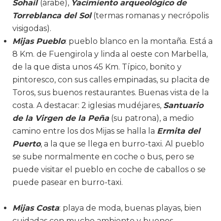
Sohail
(árabe),
Yacimiento arqueológico de
Torreblanca del Sol
(termas romanas y necrópolis
visigodas).
Mijas Pueblo
: pueblo blanco en la montaña. Está a
8 Km. de Fuengirola y linda al oeste con Marbella,
de la que dista unos 45 Km. Típico, bonito y
pintoresco, con sus calles empinadas, su placita de
Toros, sus buenos restaurantes. Buenas vista de la
costa. A destacar: 2 iglesias mudéjares,
Santuario
de la Virgen de la Peña
(su patrona), a medio
camino entre los dos Mijas se halla la
Ermita del
Puerto
, a la que se llega en burro-taxi. Al pueblo
se sube normalmente en coche o bus, pero se
puede visitar el pueblo en coche de caballos o se
puede pasear en burro-taxi.
Mijas Costa
: playa de moda, buenas playas, bien
cuidadas con mucho ambiente y buenos