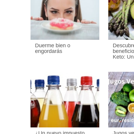
Duerme bien o
Descubre
engordarás
beneficio
Keto: Un
¿Un nuevo impuesto
Jugos ve