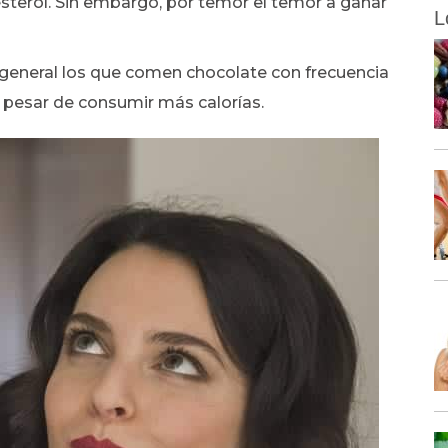
colesterol. Sin embargo, por temor el temor a ganar
L
 general los que comen chocolate con frecuencia
 pesar de consumir más calorías.