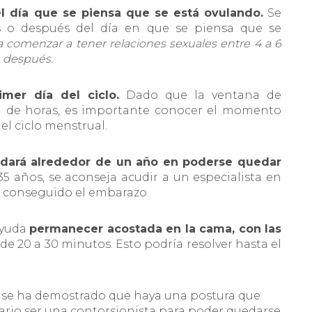
el día que se piensa que se está ovulando.
Se
s o después del día en que se piensa que se
comenzar a tener relaciones sexuales entre 4 a 6
as después.
mer día del ciclo.
Dado que la ventana de
ón de horas, es importante conocer el momento
del ciclo menstrual.
ardará alrededor de un año en poderse quedar
5 años, se aconseja acudir a un especialista en
ha conseguido el embarazo.
ayuda
permanecer acostada en la cama, con las
 de 20 a 30 minutos. Esto podría resolver hasta el
se ha demostrado que haya una postura que
sario ser una contorsionista para poder quedarse