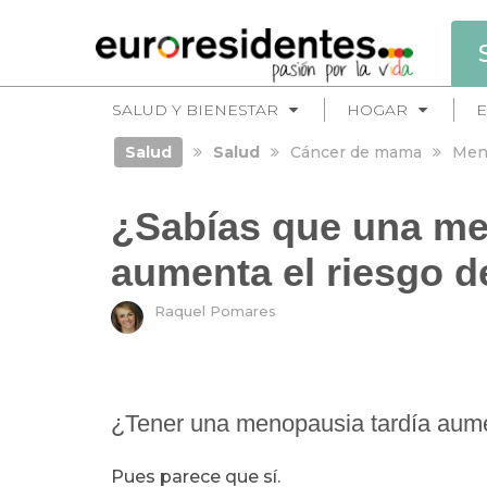
SALUD Y BIENESTAR
HOGAR
E
Salud
Salud
Cáncer de mama
Men
¿Sabías que una me
aumenta el riesgo 
Raquel Pomares
¿Tener una menopausia tardía aume
Pues parece que sí.