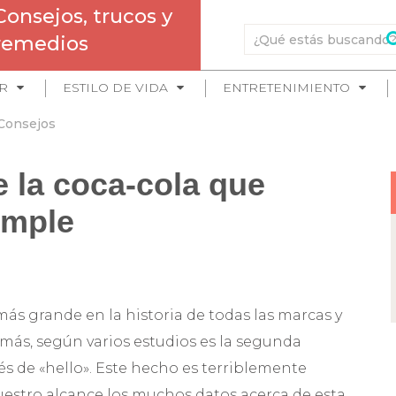
Consejos, trucos y
remedios
R
ESTILO DE VIDA
ENTRETENIMIENTO
Consejos
e la coca-cola que
imple
más grande en la historia de todas las marcas y
emás, según varios estudios es la segunda
 de «hello». Este hecho es terriblemente
estro alcance los muchos datos acerca de esta