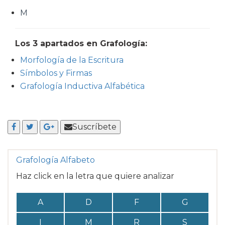
M
Los 3 apartados en Grafología:
Morfología de la Escritura
Símbolos y Firmas
Grafología Inductiva Alfabética
Suscríbete
Grafología Alfabeto
Haz click en la letra que quiere analizar
A
D
F
G
I
M
R
S