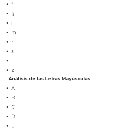
f
g
i
m
r
s
t
z
Análisis de las Letras Mayúsculas
:
A
B
C
D
L