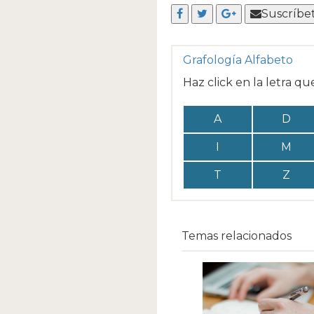
Suscríbe
Grafología Alfabeto
Haz click en la letra qu
A
D
I
M
T
Z
Temas relacionados