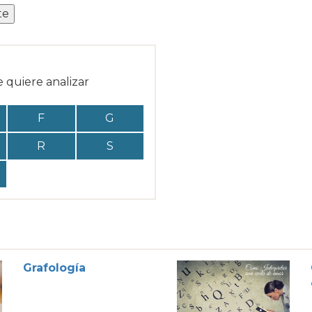
te
e quiere analizar
F
G
R
S
Grafología