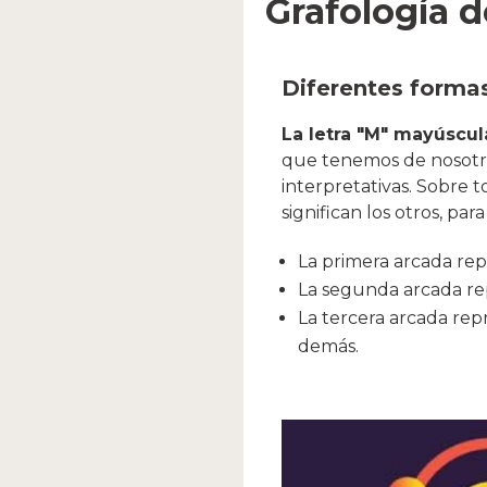
Grafología d
Diferentes formas
La letra "M" mayúscu
que tenemos de nosotro
interpretativas. Sobre t
significan los otros, pa
La primera arcada rep
La segunda arcada rep
La tercera arcada repr
demás.