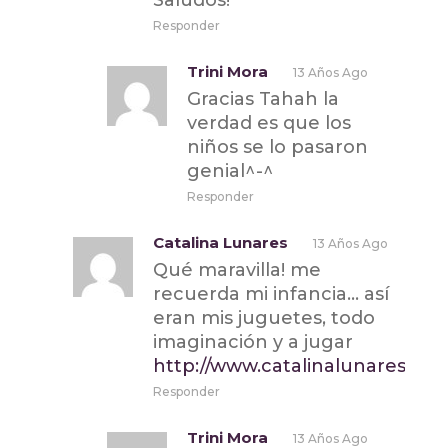
Responder
Trini Mora
13 Años Ago
Gracias Tahah la
verdad es que los
niños se lo pasaron
genial^-^
Responder
Catalina Lunares
13 Años Ago
Qué maravilla! me
recuerda mi infancia… así
eran mis juguetes, todo
imaginación y a jugar
http://www.catalinalunares.co
Responder
Trini Mora
13 Años Ago