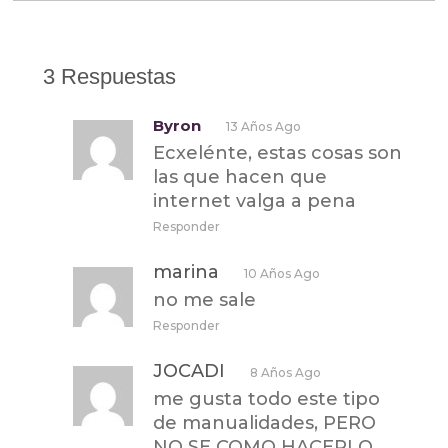
3 Respuestas
Byron
13 Años Ago
Ecxelénte, estas cosas son
las que hacen que
internet valga a pena
Responder
marina
10 Años Ago
no me sale
Responder
JOCADI
8 Años Ago
me gusta todo este tipo
de manualidades, PERO
NO SE COMO HACERLO