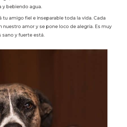
a y bebiendo agua.
á tu amigo fiel e inseparable toda la vida. Cada
on nuestro amor y se pone loco de alegría. Es muy
 sano y fuerte está.