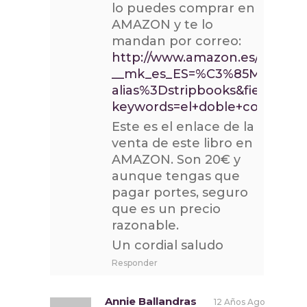
lo puedes comprar en
AMAZON y te lo
mandan por correo:
http://www.amazon.es/s/ref=n
__mk_es_ES=%C3%85M%C3%8
alias%3Dstripbooks&field-
keywords=el+doble+como+fun
Este es el enlace de la
venta de este libro en
AMAZON. Son 20€ y
aunque tengas que
pagar portes, seguro
que es un precio
razonable.
Un cordial saludo
Responder
Annie Ballandras
12 Años Ago