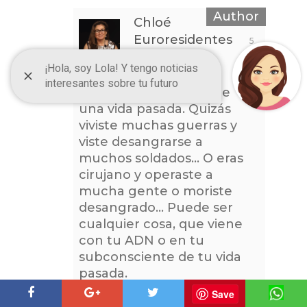
Chloé
Euroresidentes
5
Años Ago
Hola Luján:
Seguro que te viene de
una vida pasada. Quizás
viviste muchas guerras y
viste desangrarse a
muchos soldados… O eras
cirujano y operaste a
mucha gente o moriste
desangrado… Puede ser
cualquier cosa, que viene
con tu ADN o en tu
subconsciente de tu vida
pasada.
Saludos
Save