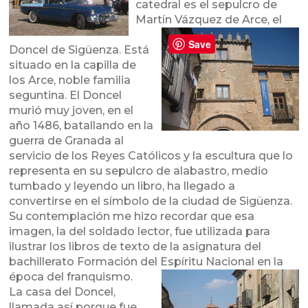
catedral es el sepulcro de
Martín Vázquez de Ar
ce, el
Save
Doncel de Sigüenza. Está
situado en la capilla de
los Arce, noble familia
seguntina. El Doncel
murió muy joven, en el
año 1486, batallando en la
guerra de Granada al
servicio de los Reyes Católicos y la escultura que lo
representa en su sepulcro de alabastro, medio
tumbado y leyendo un libro, ha llegado a
convertirse en el símbolo de la ciudad de Sigüenza.
Su contemplación me hizo recordar que esa
imagen, la del soldado lector, fue utilizada para
ilustrar los libros de texto de la asignatura del
bachillerato Formación del Espíritu Nacional en la
época del franquis
mo.
La casa del Doncel,
llamada así porque fue