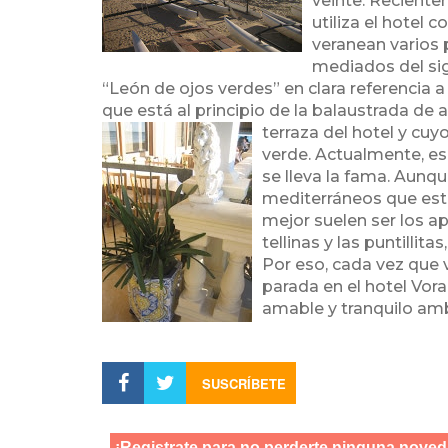
veinte. Reciente
utiliza el hotel 
veranean varios 
mediados del sig
“León de ojos verdes” en clara referencia 
que está al principio de la balaustrada de 
terraza del hotel y cuy
verde. Actualmente, es 
se lleva la fama. Aunq
mediterráneos que está
mejor suelen ser los ap
tellinas y las puntilli
Por eso, cada vez que vi
parada en el hotel Vora
amable y tranquilo amb
SUSCRÍBETE