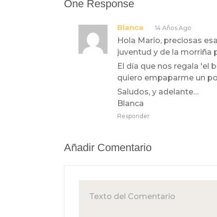
One Response
Blanca
14 Años Ago
Hola Mario, preciosas esa
juventud y de la morriña p
El día que nos regala 'el b
quiero empaparme un poco
Saludos, y adelante…
Blanca
Responder
Añadir Comentario