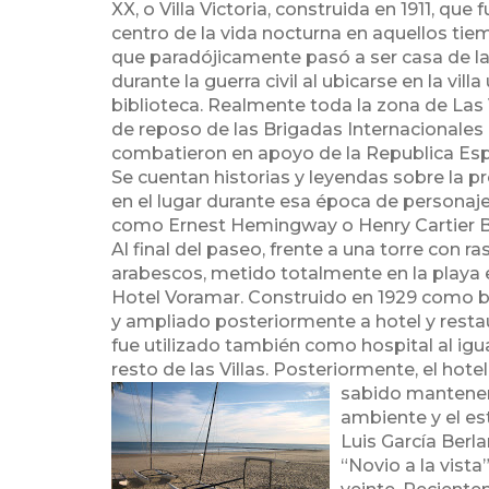
XX, o Villa Victoria, construida en 1911, que f
centro de la vida nocturna en aquellos tie
que paradójicamente pasó a ser casa de la
durante la guerra civil al ubicarse en la villa
biblioteca. Realmente toda la zona de Las 
de reposo de las Brigadas Internacionales
combatieron en apoyo de la Republica Esp
Se cuentan historias y leyendas sobre la p
en el lugar durante esa época de personaje
como Ernest Hemingway o Henry Cartier B
Al final del paseo, frente a una torre con r
arabescos, metido totalmente en la playa 
Hotel Voramar. Construido en 1929 como b
y ampliado posteriormente a hotel y resta
fue utilizado también como hospital al igua
resto de las Villas. Posteriormente, el hotel
sabido mant
ener
ambiente y el es
Luis García Berla
“Novio a la vist