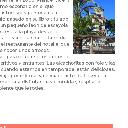
mente, en 2008, M
anuel Vicent
como escenario en el que
pintorescos personajes a
lo pasado en su libro titulado
a un pequeño león de escayola
acceso a la playa desde la
os ojos
alguien ha pintado de
el restaurante del hotel el que
ue hacen unos arroces
n para chuparse los dedos, lo
eritivos y entrantes. Las alcachofitas con foie y las
tas, cuando estamos en temporada, están deliciosas.
ajo por el litoral valenciano, intento hacer una
mar para disfrutar de su comida y respirar el
iente que le rodea.