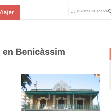
Viajar
as en Benicàssim