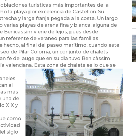
oblaciones turísticas más importantes de la
o la playa por excelencia de Castellón. Su
strecha y larga franja pegada a la costa. Un largo
 varias playas de arena fina y blanca, alguna de
a de Benicàssim viene de lejos, pues desde
un referente de veraneo para las familias
 hecho, al final del paseo marítimo, cuando este
seo de Pilar Coloma, un conjunto de chalets
n fe del auge que en su día tuvo Benicàssim
a valenciana. Esta zona de chalets es lo
que se
aneles
an al
llas más
e una de
lo XIX y
 que como
actividad
el siglo