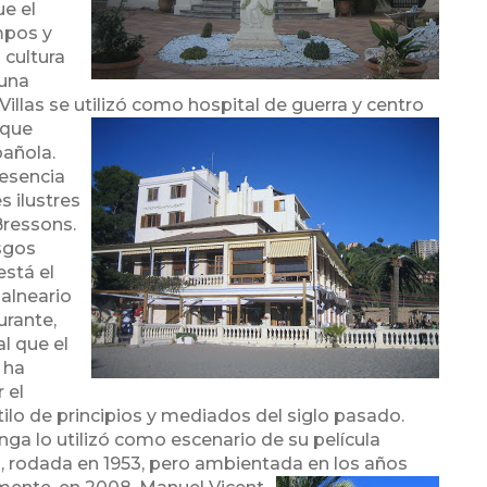
ue el
mpos y
 cultura
 una
Villas se utilizó como hosp
ital de guerra y centro
 que
añola.
resencia
s ilustres
ressons.
asgos
está el
alneario
urante,
l que el
 ha
 el
tilo de principios y mediados del siglo pasado.
nga lo utilizó como escenario de su película
a”, rodada en 1953, pero ambientada en los años