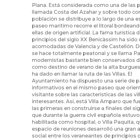
Plana. Está considerada como una de las p
llamada Costa del Azahar y sobre todo com
población se distribuye a lo largo de una e
paseo marítimo recorre el litoral bordeando
ellas de origen artificial. La fama turístic
principios del siglo XX Benicàssim ha sido 
acomodadas de Valencia y de Castellón. De
se hace totalmente peatonal y se llama Pa
modernistas bastante bien conservados da
como destino de verano de la alta burguesí
ha dado en llamar la ruta de las Villas. El
Ayuntamiento ha dispuesto una serie de p
informativos en el mismo paseo que orient
visitante sobre las características de las vi
interesantes. Así, está Villa Amparo que fu
las primeras en construirse a finales del sig
que durante la guerra civil española estuvo
habilitada como hospital, o Villa Paquita,
espacio de reuniones desarrolló una gran 
social entre los veraneantes de principios d