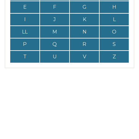
E
F
G
H
I
J
K
L
LL
M
N
O
P
Q
R
S
T
U
V
Z