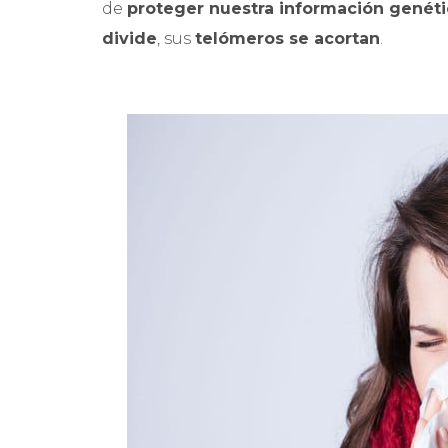
de
proteger nuestra información genéti
divide
, sus
telómeros se acortan
.