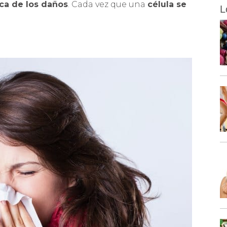
ca de los daños
. Cada vez que una
célula se
L