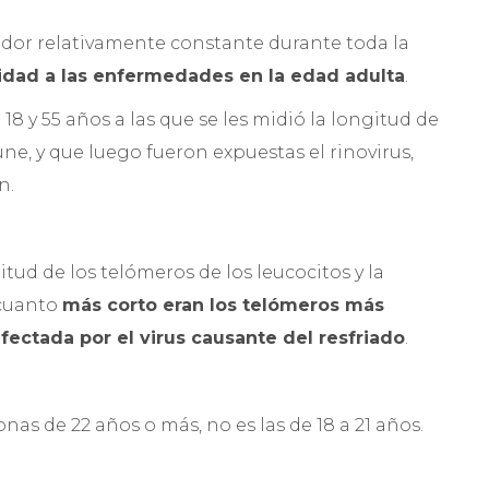
ador relativamente constante durante toda la
lidad a las enfermedades en la edad adulta
.
18 y 55 años a las que se les midió la longitud de
ne, y que luego fueron expuestas el rinovirus,
n.
tud de los telómeros de los leucocitos y la
 cuanto
más corto eran los telómeros más
fectada por el virus causante del resfriado
.
nas de 22 años o más, no es las de 18 a 21 años.