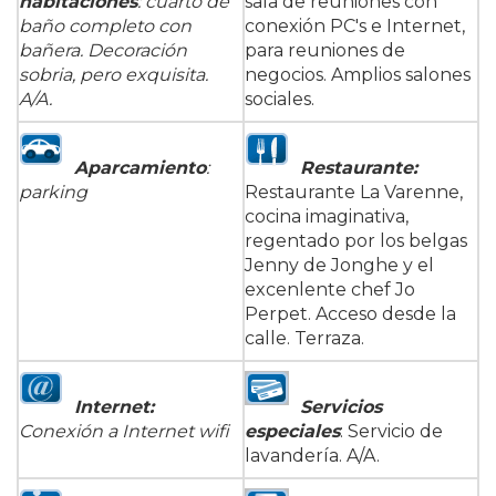
habitaciones
: cuarto de
sala de reuniones con
baño completo con
conexión PC's e Internet,
bañera. Decoración
para reuniones de
sobria, pero exquisita.
negocios. Amplios salones
A/A.
sociales.
Aparcamiento
:
Restaurante
:
parking
Restaurante La Varenne,
cocina imaginativa,
regentado por los belgas
Jenny de Jonghe y el
excenlente chef Jo
Perpet. Acceso desde la
calle. Terraza.
Internet
:
Servicios
Conexión a Internet wifi
especiales
: Servicio de
lavandería. A/A.