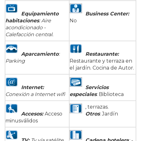
Equipamiento
Business Center:
habitaciones
: Aire
No
acondicionado -
Calefacción central.
Aparcamiento
:
Restaurante
:
Parking
Restaurante y terraza en
el jardín. Cocina de Autor.
Internet
:
Servicios
Conexión a Internet wifi
especiales
: Biblioteca
, terrazas.
Accesos:
Acceso
Otros
: Jardín
minusválidos
TV
:
Tv vía satélite
Cadena hotelera
: -