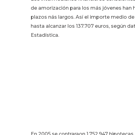
de amorización para los más jóvenes han 
plazos nás largos. Así el importe medio d
hasta alcanzar los 137.707 euros, según da
Estadística.
En 2005 se contraraon 1.752.947 hipotecas 