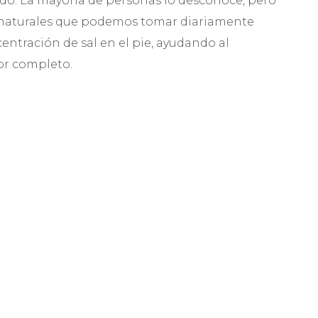
lzado. La mayoría de personas lo desconoce, pero
os naturales que podemos tomar diariamente
entración de sal en el pie, ayudando al
or completo.