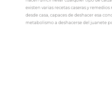
hacen difícil llevar cualquier tipo de ca
existen varias recetas caseras y remedi
desde casa, capaces de deshacer esa conc
metabolismo a deshacerse del juanete p