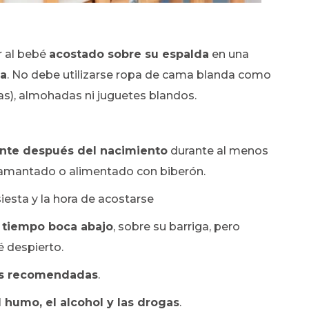
r al bebé
acostado sobre su espalda
en una
da
. No debe utilizarse ropa de cama blanda como
as), almohadas ni juguetes blandos.
ente después del nacimiento
durante al menos
amamantado o alimentado con biberón.
siesta y la hora de acostarse
 tiempo boca abajo
, sobre su barriga, pero
é despierto.
s recomendadas
.
l humo, el alcohol y las drogas
.