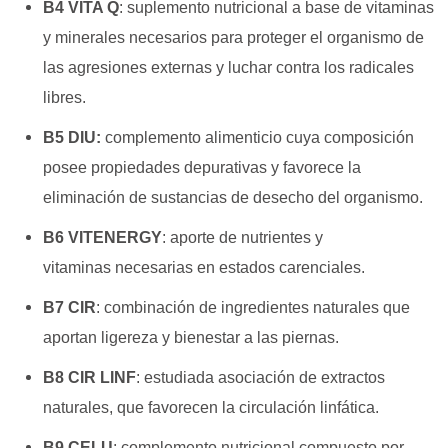
B4 VITA Q
: s
uplemento nutricional a base de vitaminas
y minerales
necesarios para proteger el organismo de
las agresiones
externas y luchar contra los radicales
libres.
B5 DIU:
c
omplemento alimenticio cuya composición
posee propiedades
depurativas y favorece la
eliminación de sustancias de desecho
del organismo.
B6 VITENERGY
: a
porte de nutrientes y
vitaminas
necesarias en estados carenciales.
B7 CIR
: c
ombinación de ingredientes naturales que
aportan ligereza y
bienestar a las piernas.
B8 CIR LINF
: e
studiada asociación de extractos
naturales,
que favorecen la circulación linfática.
B9 CELU
:
complemento nutricional compuesto por