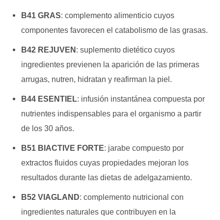
B41 GRAS
: c
omplemento alimenticio cuyos
componentes
favorecen el catabolismo de las grasas.
B42 REJUVEN
: s
uplemento dietético cuyos
ingredientes
previenen la aparición de las
primeras
arrugas, nutren, hidratan y
reafirman la piel.
B44 ESENTIEL
: i
nfusión instantánea compuesta por
nutrientes indispensables para el organismo a partir
de
los 30 años.
B51 BIACTIVE FORTE
: j
arabe compuesto por
extractos fluidos cuyas propiedades mejoran los
resultados durante
las dietas de adelgazamiento.
B52 VIAGLAND
: c
omplemento nutricional con
ingredientes naturales que contribuyen en la