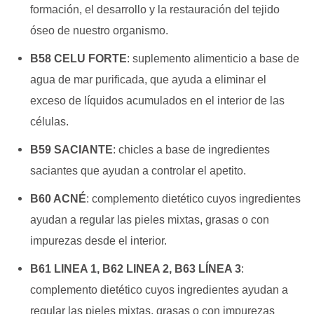
formación, el
desarrollo y la restauración del tejido
óseo de nuestro organismo.
B58 CELU FORTE
: s
uplemento alimenticio a base de
agua de mar purificada,
que ayuda a eliminar el
exceso de líquidos acumulados en
el interior de las
células.
B59 SACIANTE
: c
hicles a base de ingredientes
saciantes que ayudan a controlar
el apetito.
B60 ACNÉ
: c
omplemento dietético cuyos ingredientes
ayudan a regular las pieles mixtas, grasas
o con
impurezas desde el interior.
B61 LINEA 1, B62 LINEA 2, B63 LÍNEA 3
:
c
omplemento dietético cuyos ingredientes ayudan a
regular las pieles mixtas, grasas
o con impurezas