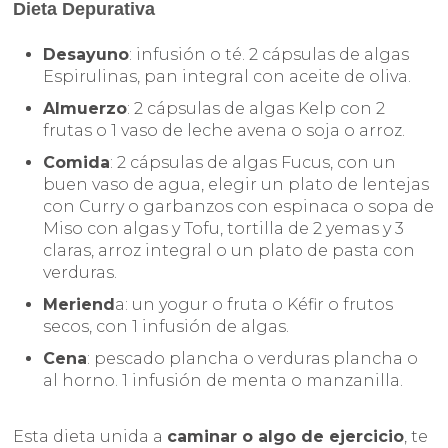
Dieta Depurativa
Desayuno
: infusión o té. 2 cápsulas de algas
Espirulinas, pan integral con aceite de oliva.
Almuerzo
: 2 cápsulas de algas Kelp con 2
frutas o 1 vaso de leche avena o soja o arroz.
Comida
: 2 cápsulas de algas Fucus, con un
buen vaso de agua, elegir un plato de lentejas
con Curry o garbanzos con espinaca o sopa de
Miso con algas y Tofu, tortilla de 2 yemas y 3
claras, arroz integral o un plato de pasta con
verduras.
Meriend
a: un yogur o fruta o Kéfir o frutos
secos, con 1 infusión de algas.
Cena
: pescado plancha o verduras plancha o
al horno. 1 infusión de menta o manzanilla.
Esta dieta unida a
caminar o algo de ejercicio
, te