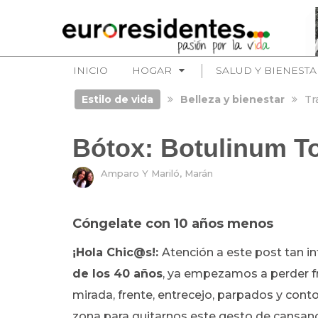
INICIO
HOGAR
SALUD Y BIENESTA
Estilo de vida
Belleza y bienestar
Tr
Bótox: Botulinum T
Amparo Y Mariló, Marán
Cóngelate con 10 años menos
¡Hola Chic@s!:
Atención a este post tan in
de los 40 años
, ya empezamos a perder fre
mirada, frente, entrecejo, parpados y cont
zona para quitarnos este gesto de cansan