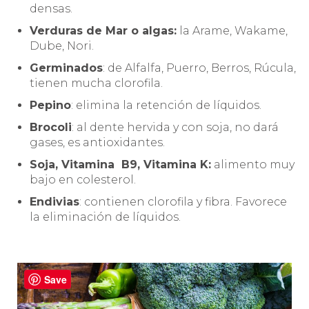
densas.
Verduras de Mar o algas:
la Arame, Wakame,
Dube, Nori.
Germinados
: de Alfalfa, Puerro, Berros, Rúcula,
tienen mucha clorofila.
Pepino
: elimina la retención de líquidos.
Brocoli
: al dente hervida y con soja, no dará
gases, es antioxidantes.
Soja, Vitamina B9, Vitamina K:
alimento muy
bajo en colesterol.
Endivias
: contienen clorofila y fibra. Favorece
la eliminación de líquidos.
Save