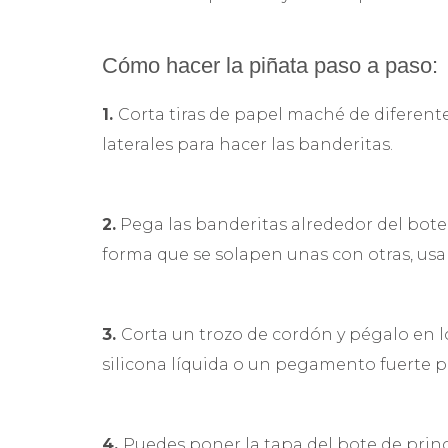
Cómo hacer la piñata paso a paso:
1.
Corta tiras de papel maché de diferent
laterales para hacer las banderitas.
2.
Pega las banderitas alrededor del bote
forma que se solapen unas con otras, usa
3.
Corta un trozo de cordón y pégalo en los
silicona líquida o un pegamento fuerte p
4.
Puedes poner la tapa del bote de pringl