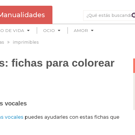
Manualidades
LO DE VIDA
OCIO
AMOR
as
imprimibles
: fichas para colorear
as vocales
as vocales
puedes ayudarles con estas fichas que