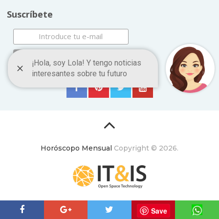
Suscríbete
Horóscopo Mensual
Copyright © 2026.
ItyIs Siglo XXI
|
Euroresidentes
|
Principios generales
Save
(usuarios y equipo)
|
Aviso legal
| España