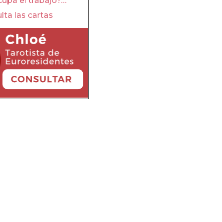
upa el trabajo?…
lta las cartas