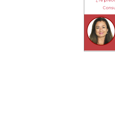
¿Te preoc
Consu