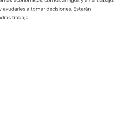
emas económicos, con los amigos y en el trabajo.
 y ayudarles a tomar decisiones. Estarán
drás trabajo.