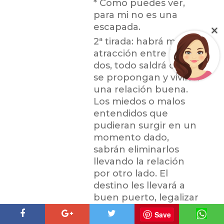
* Como puedes ver,
para mi no es una
escapada.
2ª tirada: habrá mucha
atracción entre los
dos, todo saldrá como
se propongan y vivirán
una relación buena.
Los miedos o malos
entendidos que
pudieran surgir en un
momento dado,
sabrán eliminarlos
llevando la relación
por otro lado. El
destino les llevará a
buen puerto, legalizar
su relación y al
Save
equilibrio.