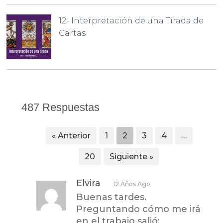
12- Interpretación de una Tirada de
Cartas
487 Respuestas
« Anterior
1
2
3
4
…
20
Siguiente »
Elvira
12 Años Ago
Buenas tardes.
Preguntando cómo me irá
en el trabajo salió: