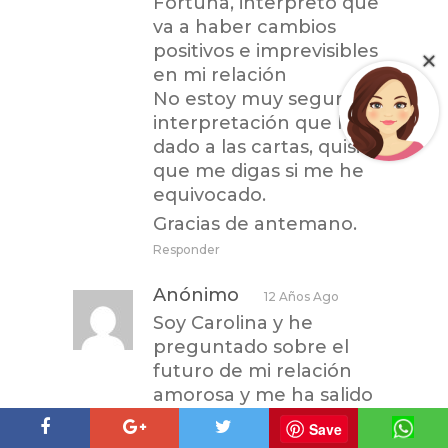
Fortuna, interpreto que
va a haber cambios
positivos e imprevisibles
en mi relación
No estoy muy segura de la
interpretación que le ha
dado a las cartas, quisiera
que me digas si me he
equivocado.
Gracias de antemano.
Responder
Anónimo
12 Años Ago
Soy Carolina y he
preguntado sobre el
futuro de mi relación
amorosa y me ha salido
Pasado el mundo,
Save
interpreto que estábamos