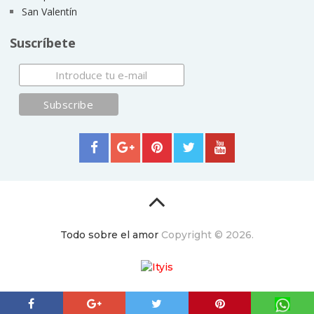
San Valentín
Suscríbete
Todo sobre el amor
Copyright © 2026.
ItyIs Siglo XXI
|
Euroresidentes
|
Principios generales
(usuarios y equipo)
|
Aviso legal
| España