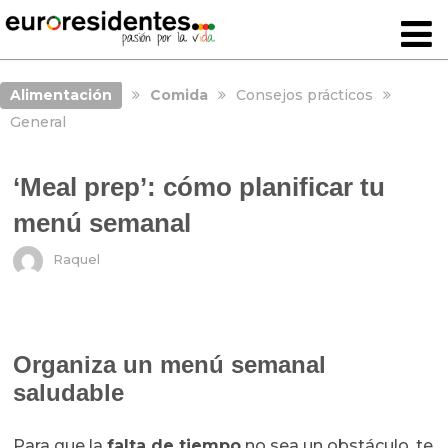
Alimentación
Comida
Consejos prácticos
General
‘Meal prep’: cómo planificar tu
menú semanal
Raquel
Organiza un menú semanal
saludable
Para que la
falta de tiempo
no sea un obstáculo, te