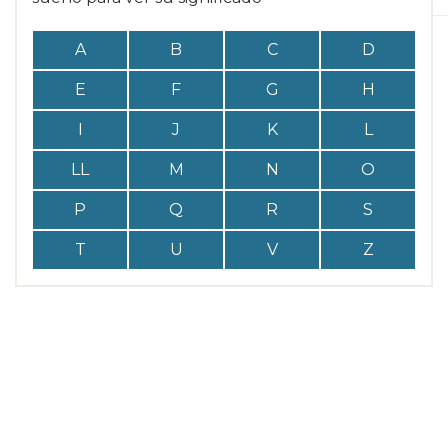
A
B
C
D
E
F
G
H
I
J
K
L
LL
M
N
O
P
Q
R
S
T
U
V
Z