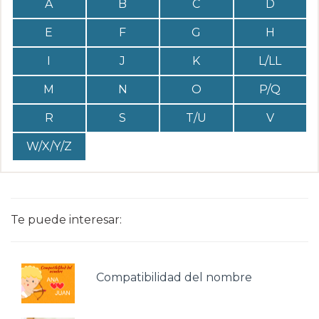
A
B
C
D
E
F
G
H
I
J
K
L/LL
M
N
O
P/Q
R
S
T/U
V
W/X/Y/Z
Te puede interesar:
Compatibilidad del nombre